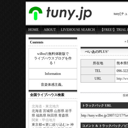
tuny
HOME
ABOUT
LIVEHOUSE SEARCH
【FREE!】TRIAL 
«
Contents
ぺいあのPLUS’
wilboの無料体験版で
ライブハウスブログを作
る！
所在地
熊本県熊本
TEL
096-322
Information
URL
http://w
音楽体感主義。
全国ライブハウス検索
投稿
トラックバック URL
北海道・東北地方
北海道
宮城県
山形県
岩手
県
福島県
秋田県
青森県
関東・甲信地方
東京都
≪
更に絞り込む
≫
神
コメント & トラックバック／