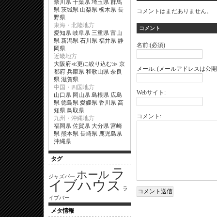
奈川県
千葉県
埼玉県
群馬
県
茨城県
山梨県
栃木県
長
コメントはまだありません。
野県
東海・北陸地方
コメント
愛知県
岐阜県
三重県
富山
県
新潟県
石川県
福井県
静
名前:(必須)
岡県
近畿地方
大阪府
≪
更に絞り込む
≫
京
メール: (メールアドレスは公開
都府
兵庫県
和歌山県
奈良
県
滋賀県
中国・四国地方
Webサイト:
山口県
岡山県
島根県
広島
県
徳島県
愛媛県
香川県
高
知県
鳥取県
コメント:
九州・沖縄地方
福岡県
佐賀県
大分県
宮崎
県
熊本県
長崎県
鹿児島県
沖縄県
タグ
ラ
ホール
ジャズバー
イブハウス
ラ
イブバー
メタ情報