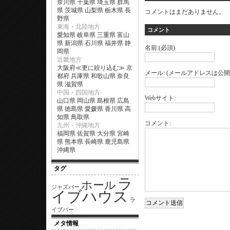
奈川県
千葉県
埼玉県
群馬
県
茨城県
山梨県
栃木県
長
コメントはまだありません。
野県
東海・北陸地方
コメント
愛知県
岐阜県
三重県
富山
県
新潟県
石川県
福井県
静
名前:(必須)
岡県
近畿地方
大阪府
≪
更に絞り込む
≫
京
メール: (メールアドレスは公開
都府
兵庫県
和歌山県
奈良
県
滋賀県
中国・四国地方
Webサイト:
山口県
岡山県
島根県
広島
県
徳島県
愛媛県
香川県
高
知県
鳥取県
コメント:
九州・沖縄地方
福岡県
佐賀県
大分県
宮崎
県
熊本県
長崎県
鹿児島県
沖縄県
タグ
ラ
ホール
ジャズバー
イブハウス
ラ
イブバー
メタ情報