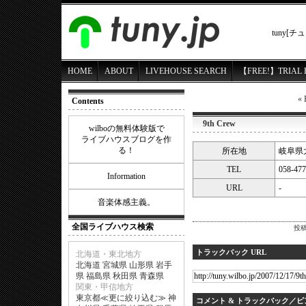
tuny
HOME
ABOUT
LIVEHOUSE SEARCH
【FREE!】TRIAL 
«
Contents
9th Crew
wilboの無料体験版で
ライブハウスブログを作
る！
所在地
岐阜県大
TEL
058-477
Information
URL
-
音楽体感主義。
全国ライブハウス検索
投稿
トラックバック URL
北海道・東北地方
北海道
宮城県
山形県
岩手
県
福島県
秋田県
青森県
関東・甲信地方
東京都
≪
更に絞り込む
≫
神
コメント & トラックバック／